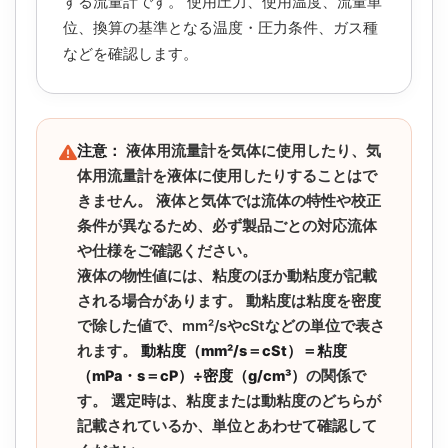
する流量計です。 使用圧力、使用温度、流量単
位、換算の基準となる温度・圧力条件、ガス種
などを確認します。
注意：
液体用流量計を気体に使用したり、気
体用流量計を液体に使用したりすることはで
きません。 液体と気体では流体の特性や校正
条件が異なるため、必ず製品ごとの対応流体
や仕様をご確認ください。
液体の物性値には、粘度のほか動粘度が記載
される場合があります。 動粘度は粘度を密度
で除した値で、mm²/sやcStなどの単位で表さ
れます。
動粘度（mm²/s＝cSt）＝粘度
（mPa・s＝cP）÷密度（g/cm³）
の関係で
す。 選定時は、粘度または動粘度のどちらが
記載されているか、単位とあわせて確認して