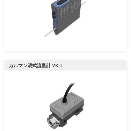
カルマン渦式流量計 VK-T